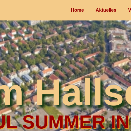
Home
Aktuelles
V
im Halls
L SUMMER IN