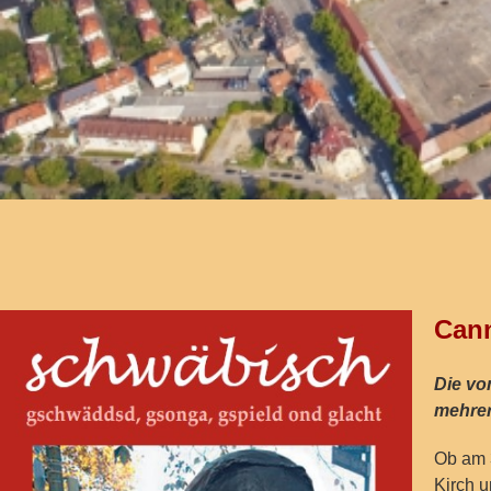
Cann
Die vo
mehrer
Ob am 
Kirch 