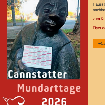
Haus) 
nachba
zum Ku
Flyer 
z