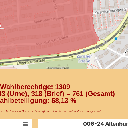
Wahlberechtige: 1309
3 (Urne), 318 (Brief) = 761 (Gesamt)
ahlbeteiligung: 58,13 %
r die farbigen Bereiche bewegt, werden die absoluten Zahlen angezeigt.
006-24 Altenburgschule​
006-24 Altenbur