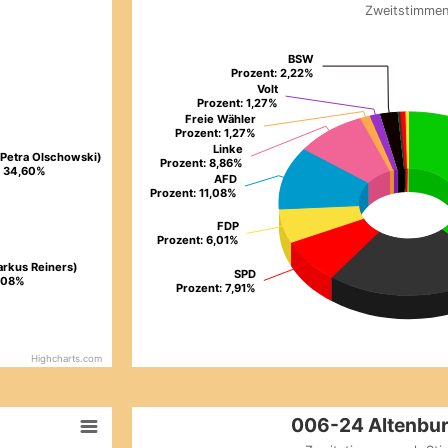
Zweitstimme
Pie chart with 21 slices.
Zweitstimmen
BSW
BSW
Prozent: 2,22%
Prozent: 2,22%
View as data table, 006-24 Altenburgschul
Volt
Volt
Prozent: 1,27%
Prozent: 1,27%
Freie Wähler
Freie Wähler
Prozent: 1,27%
Prozent: 1,27%
Linke
Linke
Petra Olschowski)
Petra Olschowski)
Prozent: 8,86%
Prozent: 8,86%
Prozent: 34,60%
Prozent: 34,60%
AFD
AFD
Prozent: 11,08%
Prozent: 11,08%
FDP
FDP
Prozent: 6,01%
Prozent: 6,01%
rkus Reiners)
rkus Reiners)
SPD
SPD
t: 25,08%
t: 25,08%
Prozent: 7,91%
Prozent: 7,91%
Highcharts.com
End of interactive chart.
006-24 Altenburgschule​
006-24 Altenbur