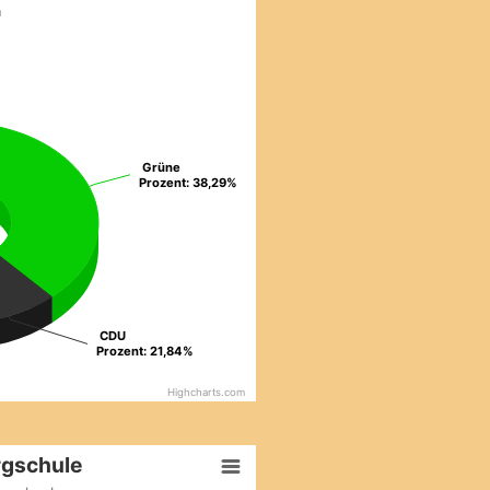
n
e​
Grüne
Grüne
Prozent: 38,29%
Prozent: 38,29%
CDU
CDU
Prozent: 21,84%
Prozent: 21,84%
Highcharts.com
gschule​