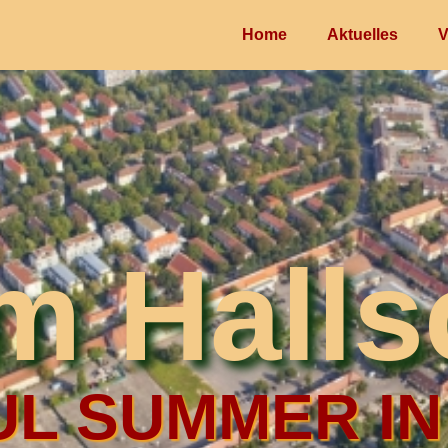
Home
Aktuelles
V
im Halls
L SUMMER IN