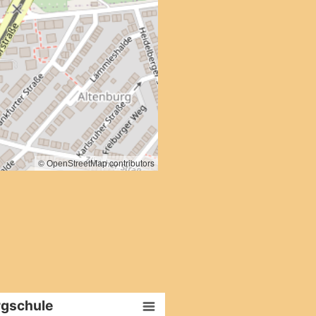
©
contributors
OpenStreetMap
gschule​