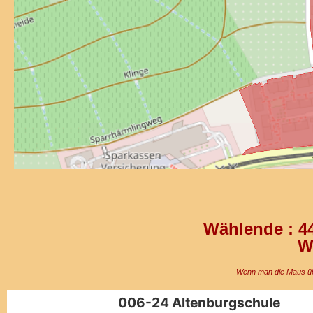
Wählende : 44
W
Wenn man die Maus übe
006-24 Altenburgschule​
006-24 Altenburgschule​