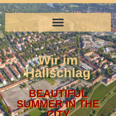
Wir im
Hallschlag
BEAUTIFUL
SUMMER IN THE
CITY