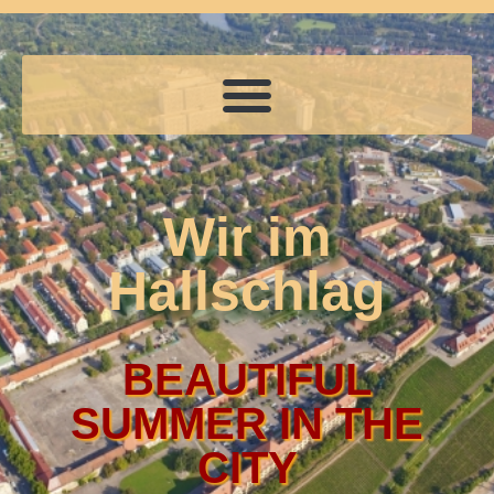
Wir im
Hallschlag
BEAUTIFUL
SUMMER IN THE
CITY