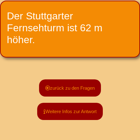
Der Stuttgarter
Fernsehturm ist 62 m
höher.
zurück zu den Fragen
Weitere Infos zur Antwort