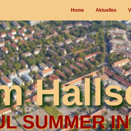
Home
Aktuelles
V
im Halls
L SUMMER IN