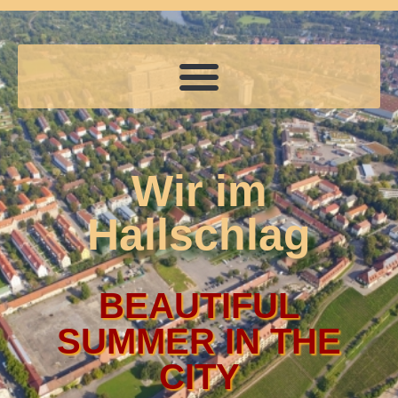
Wir im
Hallschlag
BEAUTIFUL
SUMMER IN THE
CITY