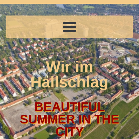
Wir im
Hallschlag
BEAUTIFUL
SUMMER IN THE
CITY