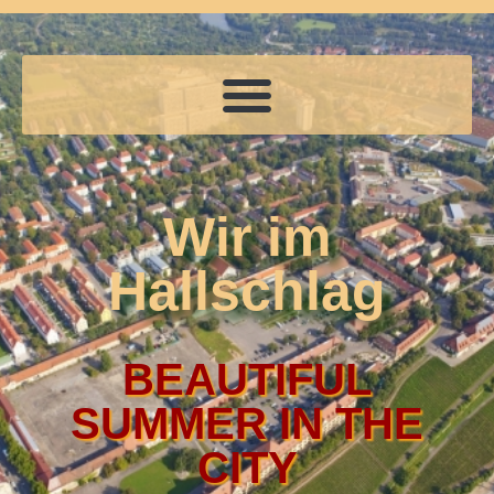
Wir im
Hallschlag
BEAUTIFUL
SUMMER IN THE
CITY