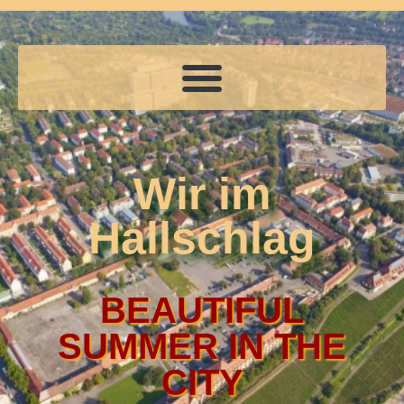
Wir im
Hallschlag
BEAUTIFUL
SUMMER IN THE
CITY