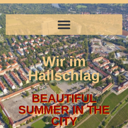
Wir im
Hallschlag
BEAUTIFUL
SUMMER IN THE
CITY