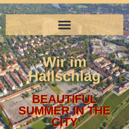
Wir im
Hallschlag
BEAUTIFUL
SUMMER IN THE
CITY