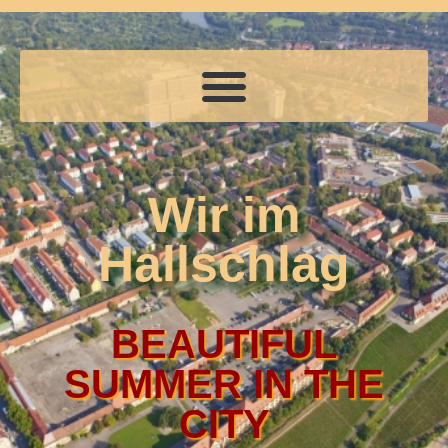
Wir im
Hallschlag
BEAUTIFUL
SUMMER IN THE
CITY