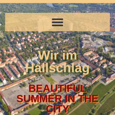
Wir im
Hallschlag
BEAUTIFUL
SUMMER IN THE
CITY