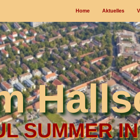
Home
Aktuelles
V
im Halls
L SUMMER IN