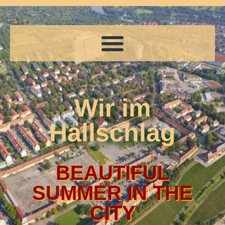
Wir im
Hallschlag
BEAUTIFUL
SUMMER IN THE
CITY