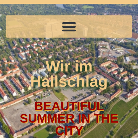
Wir im
Hallschlag
BEAUTIFUL
SUMMER IN THE
CITY