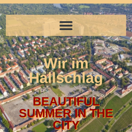
Wir im
Hallschlag
BEAUTIFUL
SUMMER IN THE
CITY