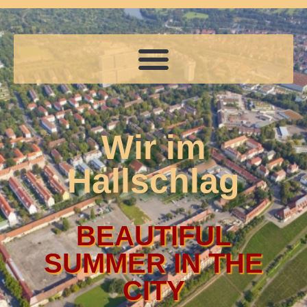
Wir im
Hallschlag
BEAUTIFUL
SUMMER IN THE
CITY