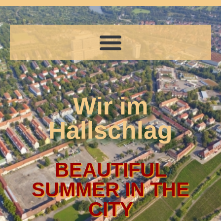
Wir im
Hallschlag
BEAUTIFUL
SUMMER IN THE
CITY