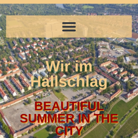
Wir im
Hallschlag
BEAUTIFUL
SUMMER IN THE
CITY