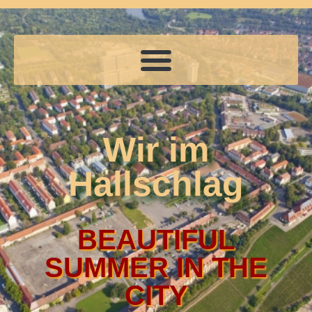
Wir im
Hallschlag
BEAUTIFUL
SUMMER IN THE
CITY