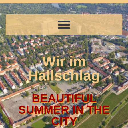
Wir im
Hallschlag
BEAUTIFUL
SUMMER IN THE
CITY