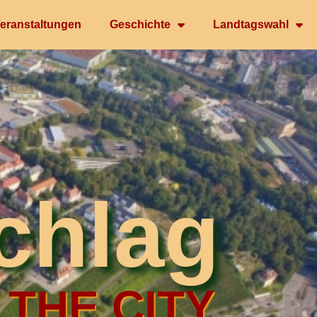
eranstaltungen
Geschichte
Landtagswahl
chlag
 THE CITY