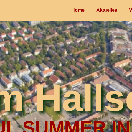
Home
Aktuelles
V
im Halls
L SUMMER IN