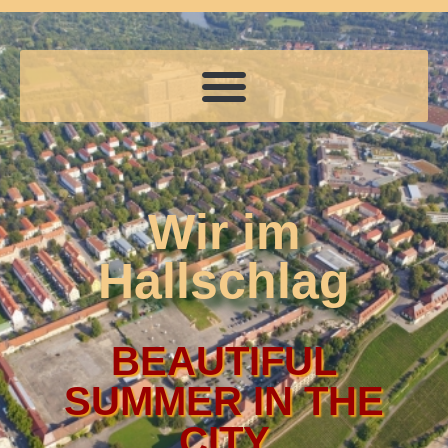
Wir im
Hallschlag
BEAUTIFUL
SUMMER IN THE
CITY