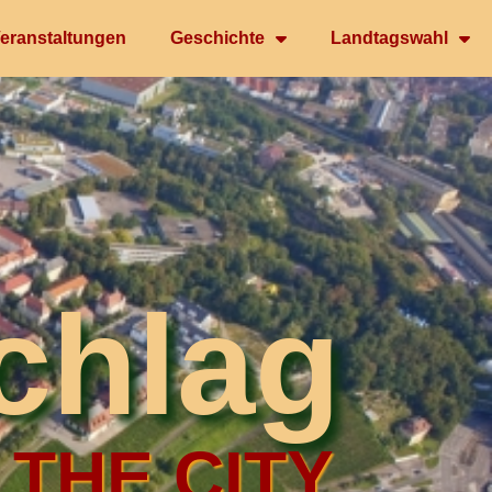
eranstaltungen
Geschichte
Landtagswahl
chlag
 THE CITY