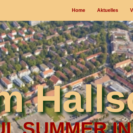
Home
Aktuelles
V
im Halls
L SUMMER IN