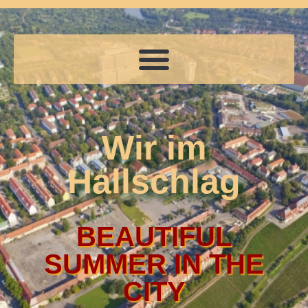
Wir im
Hallschlag
BEAUTIFUL
SUMMER IN THE
CITY