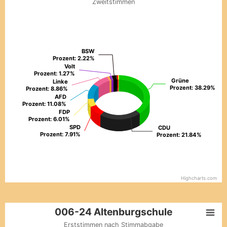
Zweitstimmen
Pie chart with 21 slices.
Zweitstimmen
View as data table, 006-24 Altenburgschule​
BSW
BSW
Prozent: 2.22%
Prozent: 2.22%
Volt
Volt
Prozent: 1.27%
Prozent: 1.27%
Grüne
Grüne
Linke
Linke
Prozent: 38.29%
Prozent: 38.29%
Prozent: 8.86%
Prozent: 8.86%
AFD
AFD
Prozent: 11.08%
Prozent: 11.08%
FDP
FDP
Prozent: 6.01%
Prozent: 6.01%
SPD
SPD
CDU
CDU
Prozent: 7.91%
Prozent: 7.91%
Prozent: 21.84%
Prozent: 21.84%
Highcharts.com
End of interactive chart.
006-24 Altenburgschule​
006-24 Altenburgschule​
Erststimmen nach Stimmabgabe