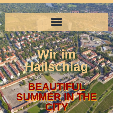
Wir im
Hallschlag
BEAUTIFUL
SUMMER IN THE
CITY